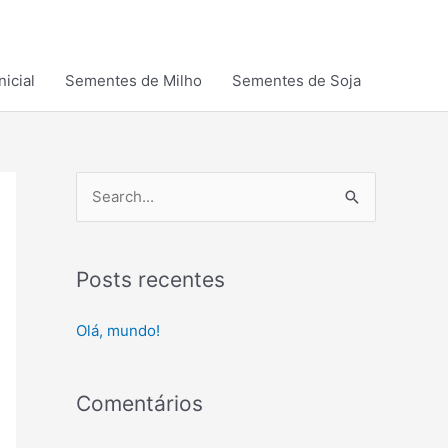
nicial
Sementes de Milho
Sementes de Soja
P
e
s
Posts recentes
q
u
Olá, mundo!
i
s
Comentários
a
r